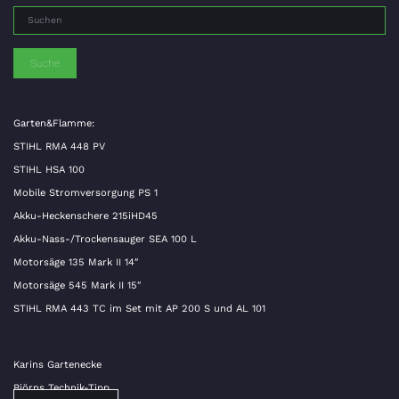
Suche
Garten&Flamme:
STIHL RMA 448 PV
STIHL HSA 100
Mobile Stromversorgung PS 1
Akku-Heckenschere 215iHD45
Akku-Nass-/Trockensauger SEA 100 L
Motorsäge 135 Mark II 14″
Motorsäge 545 Mark II 15″
STIHL RMA 443 TC im Set mit AP 200 S und AL 101
Karins Gartenecke
Björns Technik-Tipp