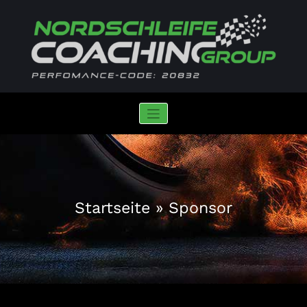
Zum
Inhalt
springen
Nordschleife Coaching Group
iRacing | Performance-Code: 20832
Startseite
»
Sponsor