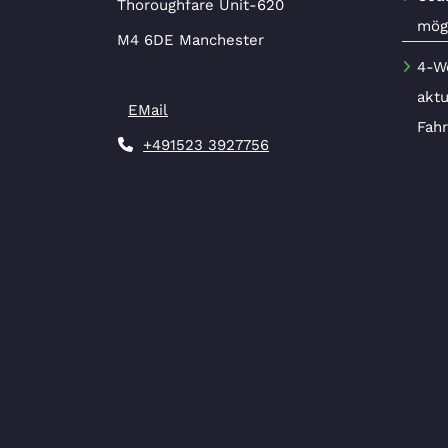
Thoroughfare Unit-620
mögl
M4 6DE Manchester
4-W
aktu
EMail
Fahr
+491523 3927756