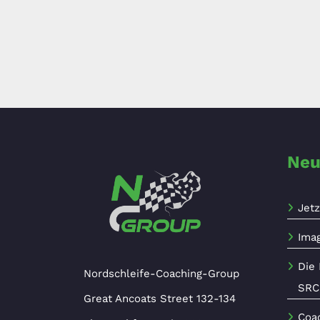
Neu
Jetz
Ima
Die 
Nordschleife-Coaching-Group
SRC
Great Ancoats Street 132-134
Coac