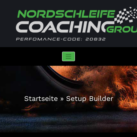
Zum
Inhalt
springen
Nordschleife Coaching Group
iRacing | Performance-Code: 20832
Startseite
»
Setup Builder