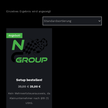
Einzelnes Ergebnis wird angezeigt
Angebot!
Setup bestellen!
Ursprünglicher
Aktueller
39,00
€
25,00
€
Preis
Preis
Kein Mehrwertsteuerausweis, da
war:
ist:
Kleinunternehmer nach §19 (1)
39,00 €
25,00 €.
UStG.