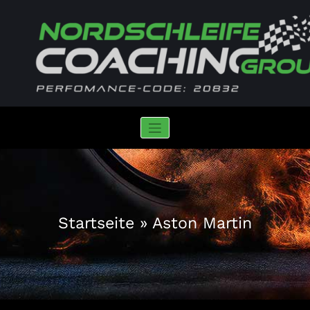
Zum
Inhalt
springen
Nordschleife Coaching Group
iRacing | Performance-Code: 20832
Startseite
»
Aston Martin